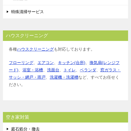
特殊清掃サービス
ハウスクリーニング
各種
ハウスクリーニング
も対応しております。
フローリング
、
エアコン
、
キッチン(台所)
、
換気扇(レンジフ
ード)
、
浴室・浴槽
、
洗面台
、
トイレ
、
ベランダ
、
窓ガラス・
サッシ・網戸・雨戸
、
洗濯機・洗濯槽
など、すべてお任せく
ださい。
空き家対策
庭石処分・撤去