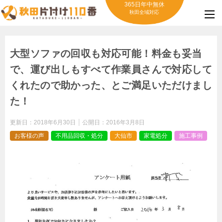
365日年中無休
秋田全域対応
大型ソファの回収も対応可能！料金も妥当
で、運び出しもすべて作業員さんで対応して
くれたので助かった、とご満足いただけまし
た！
更新日：
2018年6月30日
公開日：
2016年3月8日
お客様の声
不用品回収・処分
大仙市
家電処分
施工事例