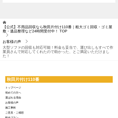
【公式】不用品回収なら秋田片付け110番｜粗大ゴミ回収・ゴミ屋
敷・遺品整理など24時間受付中！
TOP
お客様の声
大型ソファの回収も対応可能！料金も妥当で、運び出しもすべて作
業員さんで対応してくれたので助かった、とご満足いただけまし
た！
秋田片付け110番
トップページ
初めての方へ
選ばれる理由
お客様の声
施工事例
ご意見・ご感想
料金プラン