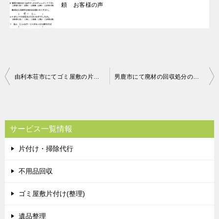
頼 お客様の声
投
由利本荘市にてゴミ屋敷の片付けのご依頼 お客様の声
男鹿市にて廃材の回収処分のご依頼 お客様の声
稿
ナ
ビ
サービス一覧情報
ゲ
片付け・掃除代行
ー
シ
不用品回収
ョ
ゴミ屋敷片付け(整理)
ン
遺品整理