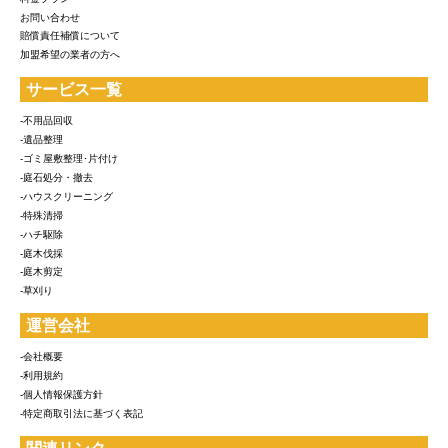
お問い合わせ
賠償責任補償について
加盟希望の業者の方へ
サービス一覧
-不用品回収
-遺品整理
-ゴミ屋敷整理･片付け
-庭石処分・撤去
-ハウスクリーニング
-特殊清掃
-ハチ駆除
-庭木伐採
-庭木剪定
-草刈り
運営会社
-会社概要
-利用規約
-個人情報保護方針
-特定商取引法に基づく表記