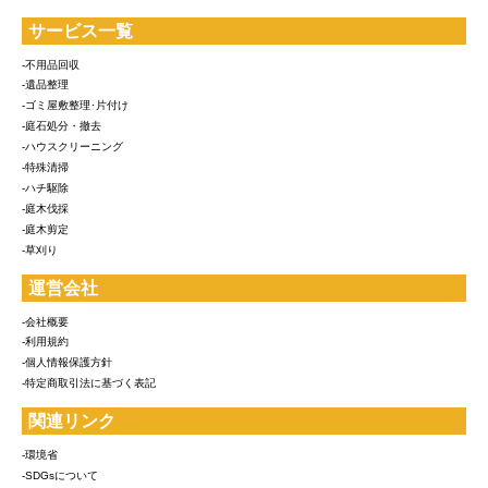
サービス一覧
-不用品回収
-遺品整理
-ゴミ屋敷整理･片付け
-庭石処分・撤去
-ハウスクリーニング
-特殊清掃
-ハチ駆除
-庭木伐採
-庭木剪定
-草刈り
運営会社
-会社概要
-利用規約
-個人情報保護方針
-特定商取引法に基づく表記
関連リンク
-環境省
-SDGsについて