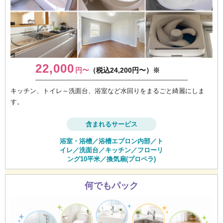
22,000
円〜
（税込24,200円〜）※
キッチン、トイレ～洗面台、浴室など水回りをまるごと綺麗にしま
す。
含まれるサービス
浴室・浴槽／浴槽エプロン内部／ト
イレ／洗面台／キッチン／フローリ
ング10平米／換気扇(プロペラ)
何でもパック