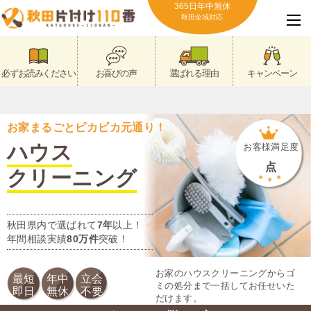
365日年中無休
秋田全域対応
必ずお読みください
お喜びの声
選ばれる理由
キャンペーン
お家まるごとピカピカ元通り！
ハウス
お客様満足度
点
クリーニング
秋田県内で選ばれて
7年
以上！
年間相談実績
80万件
突破！
お家のハウスクリーニングからゴ
最短
年中
立会
ミの処分まで一括してお任せいた
即日
無休
不要
だけます。