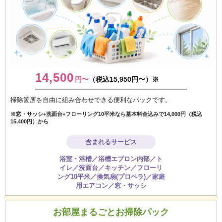
14,500
円〜
（税込15,950円〜）※
掃除箇所を自由に組み合わせできる便利なパックです。
※窓・サッシ+洗面台+フローリング10平米なら基本料金込みで14,000円（税込
15,400円）から
含まれるサービス
浴室・浴槽／浴槽エプロン内部／ト
イレ／洗面台／キッチン／フローリ
ング10平米／換気扇(プロペラ)／家庭
用エアコン／窓・サッシ
お部屋まるごとお掃除パック