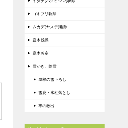
イタチ(ハクビシン)駆除
ゴキブリ駆除
ムカデ(ヤスデ)駆除
い
庭木伐採
庭木剪定
雪かき、除雪
屋根の雪下ろし
雪庇・氷柱落とし
車の救出