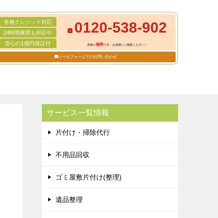
各種クレジット対応
0120-538-902
24時間夜間も対応中
安心の1億円保証付
無料
見積り
です。お気軽にご相談ください！
メールフォームでのお問い合わせ
サービス一覧情報
片付け・掃除代行
不用品回収
ゴミ屋敷片付け(整理)
遺品整理