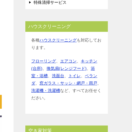
特殊清掃サービス
ハウスクリーニング
各種
ハウスクリーニング
も対応してお
ります。
フローリング
、
エアコン
、
キッチン
(台所)
、
換気扇(レンジフード)
、
浴
室・浴槽
、
洗面台
、
トイレ
、
ベラン
ダ
、
窓ガラス・サッシ・網戸・雨戸
、
洗濯機・洗濯槽
など、すべてお任せく
ださい。
空き家対策