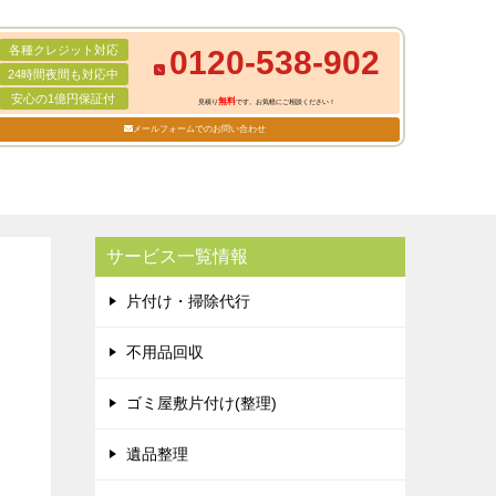
各種クレジット対応
0120-538-902
24時間夜間も対応中
安心の1億円保証付
無料
見積り
です。お気軽にご相談ください！
メールフォームでのお問い合わせ
サービス一覧情報
片付け・掃除代行
不用品回収
ゴミ屋敷片付け(整理)
遺品整理