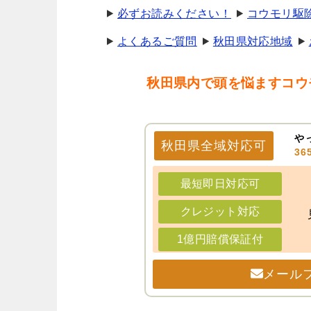
必ずお読みください！
コウモリ駆
よくあるご質問
秋田県対応地域
秋田県内で頭を悩ますコウ
や
秋田県
全域
対応可
3
最短即日対応可
クレジット対応
1億円賠償保証付
メール