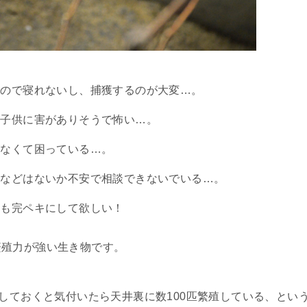
るので寝れないし、捕獲するのが大変…。
、子供に害がありそうで怖い…。
がなくて困っている…。
りなどはないか不安で相談できないでいる…。
除も完ペキにして欲しい！
繁殖力が強い生き物です。
置しておくと気付いたら天井裏に数100匹繁殖している、とい