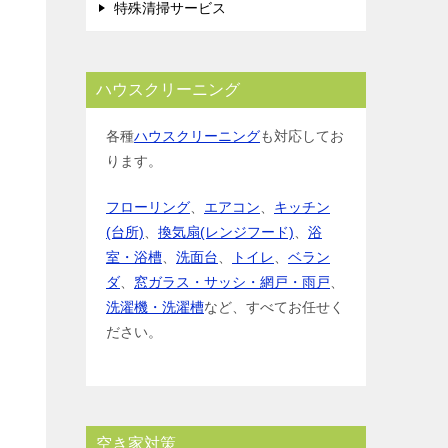
特殊清掃サービス
ハウスクリーニング
各種
ハウスクリーニング
も対応してお
ります。
フローリング
、
エアコン
、
キッチン
(台所)
、
換気扇(レンジフード)
、
浴
室・浴槽
、
洗面台
、
トイレ
、
ベラン
ダ
、
窓ガラス・サッシ・網戸・雨戸
、
洗濯機・洗濯槽
など、すべてお任せく
ださい。
空き家対策