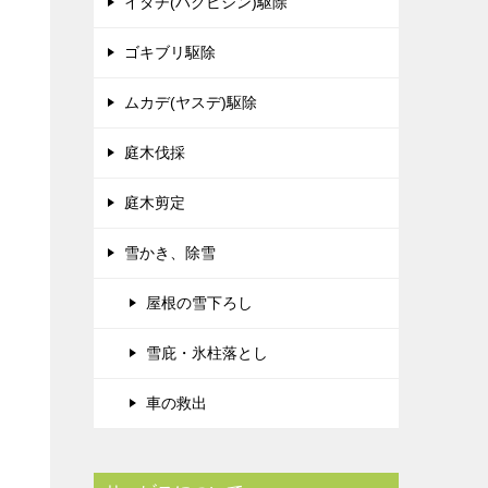
イタチ(ハクビシン)駆除
ゴキブリ駆除
ムカデ(ヤスデ)駆除
庭木伐採
庭木剪定
雪かき、除雪
屋根の雪下ろし
雪庇・氷柱落とし
車の救出
う