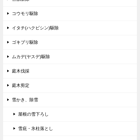
コウモリ駆除
イタチ(ハクビシン)駆除
ゴキブリ駆除
ムカデ(ヤスデ)駆除
庭木伐採
庭木剪定
雪かき、除雪
屋根の雪下ろし
雪庇・氷柱落とし