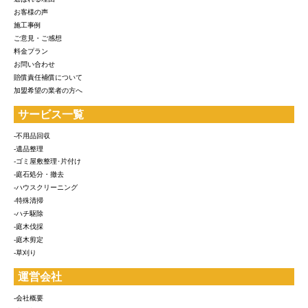
お客様の声
施工事例
ご意見・ご感想
料金プラン
お問い合わせ
賠償責任補償について
加盟希望の業者の方へ
サービス一覧
-不用品回収
-遺品整理
-ゴミ屋敷整理･片付け
-庭石処分・撤去
-ハウスクリーニング
-特殊清掃
-ハチ駆除
-庭木伐採
-庭木剪定
-草刈り
運営会社
-会社概要