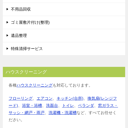
不用品回収
ゴミ屋敷片付け(整理)
遺品整理
特殊清掃サービス
ハウスクリーニング
各種
ハウスクリーニング
も対応しております。
フローリング
、
エアコン
、
キッチン(台所)
、
換気扇(レンジフ
ード)
、
浴室・浴槽
、
洗面台
、
トイレ
、
ベランダ
、
窓ガラス・
サッシ・網戸・雨戸
、
洗濯機・洗濯槽
など、すべてお任せく
ださい。