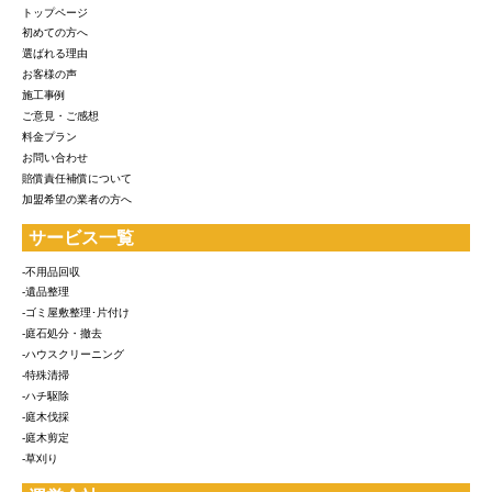
トップページ
初めての方へ
選ばれる理由
お客様の声
施工事例
ご意見・ご感想
料金プラン
お問い合わせ
賠償責任補償について
加盟希望の業者の方へ
サービス一覧
-不用品回収
-遺品整理
-ゴミ屋敷整理･片付け
-庭石処分・撤去
-ハウスクリーニング
-特殊清掃
-ハチ駆除
-庭木伐採
-庭木剪定
-草刈り