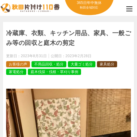
365日年中無休
秋田全域対応
冷蔵庫、衣類、キッチン用品、家具、一般ご
み等の回収と庭木の剪定
更新日：
2023年8月31日
公開日：
2023年2月28日
お客様の声
不用品回収・処分
大量ゴミ処分
家具処分
家電処分
庭木伐採・伐根・草刈り事例