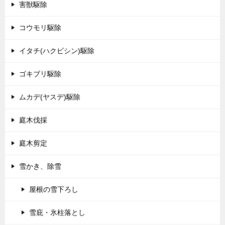
害獣駆除
コウモリ駆除
イタチ(ハクビシン)駆除
ゴキブリ駆除
ムカデ(ヤスデ)駆除
庭木伐採
庭木剪定
雪かき、除雪
屋根の雪下ろし
雪庇・氷柱落とし