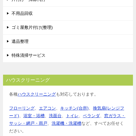
不用品回収
ゴミ屋敷片付け(整理)
遺品整理
特殊清掃サービス
ハウスクリーニング
各種
ハウスクリーニング
も対応しております。
フローリング
、
エアコン
、
キッチン(台所)
、
換気扇(レンジフ
ード)
、
浴室・浴槽
、
洗面台
、
トイレ
、
ベランダ
、
窓ガラス・
サッシ・網戸・雨戸
、
洗濯機・洗濯槽
など、すべてお任せく
ださい。