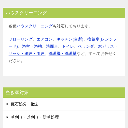
ハウスクリーニング
各種
ハウスクリーニング
も対応しております。
フローリング
、
エアコン
、
キッチン(台所)
、
換気扇(レンジフ
ード)
、
浴室・浴槽
、
洗面台
、
トイレ
、
ベランダ
、
窓ガラス・
サッシ・網戸・雨戸
、
洗濯機・洗濯槽
など、すべてお任せく
ださい。
空き家対策
庭石処分・撤去
草刈り・芝刈り・防草処理