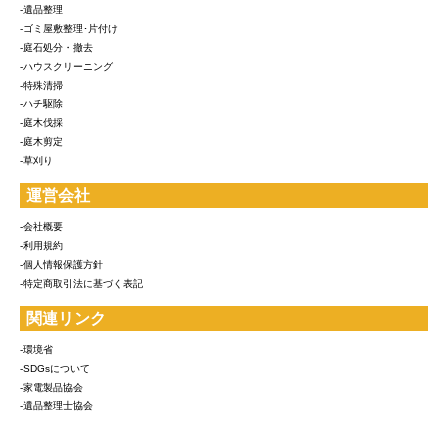
-遺品整理
-ゴミ屋敷整理･片付け
-庭石処分・撤去
-ハウスクリーニング
-特殊清掃
-ハチ駆除
-庭木伐採
-庭木剪定
-草刈り
運営会社
-会社概要
-利用規約
-個人情報保護方針
-特定商取引法に基づく表記
関連リンク
-環境省
-SDGsについて
-家電製品協会
-遺品整理士協会