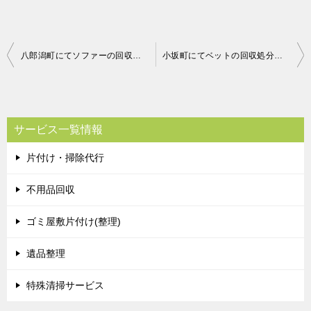
投
八郎潟町にてソファーの回収廃棄 お客様の声
小坂町にてベットの回収処分 お客様の声
稿
ナ
ビ
サービス一覧情報
ゲ
片付け・掃除代行
ー
シ
不用品回収
ョ
ゴミ屋敷片付け(整理)
ン
遺品整理
特殊清掃サービス