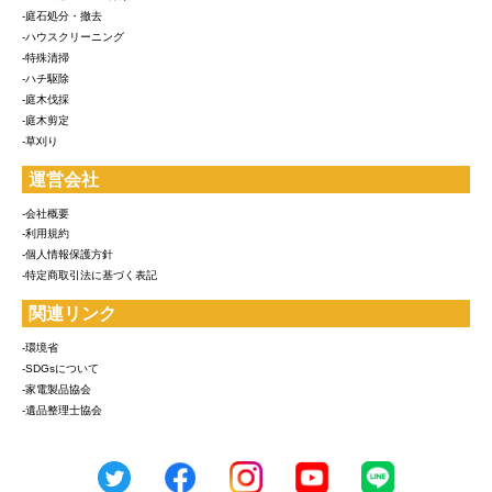
-庭石処分・撤去
-ハウスクリーニング
-特殊清掃
-ハチ駆除
-庭木伐採
-庭木剪定
-草刈り
運営会社
-会社概要
-利用規約
-個人情報保護方針
-特定商取引法に基づく表記
関連リンク
-環境省
-SDGsについて
-家電製品協会
-遺品整理士協会