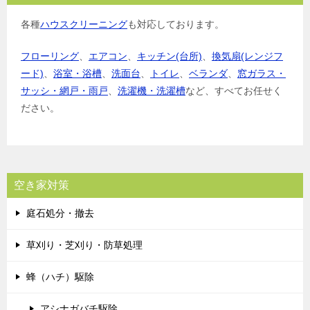
各種
ハウスクリーニング
も対応しております。
フローリング
、
エアコン
、
キッチン(台所)
、
換気扇(レンジフ
ード)
、
浴室・浴槽
、
洗面台
、
トイレ
、
ベランダ
、
窓ガラス・
サッシ・網戸・雨戸
、
洗濯機・洗濯槽
など、すべてお任せく
ださい。
空き家対策
庭石処分・撤去
草刈り・芝刈り・防草処理
蜂（ハチ）駆除
アシナガバチ駆除