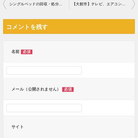
投
シングルベッドの回収・処分ご依頼 お客様の声
【大館市】テレビ、エアコン、パソコン、本棚、タンス、鏡台等の回収
稿
ナ
コメントを残す
ビ
ゲ
ー
名前
必須
シ
ョ
ン
メール（公開されません）
必須
サイト