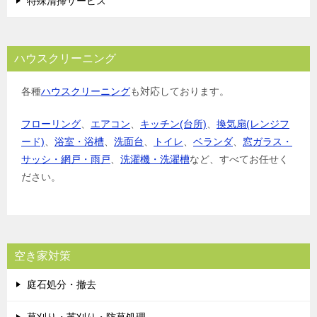
特殊清掃サービス
ハウスクリーニング
各種
ハウスクリーニング
も対応しております。
フローリング
、
エアコン
、
キッチン(台所)
、
換気扇(レンジフ
ード)
、
浴室・浴槽
、
洗面台
、
トイレ
、
ベランダ
、
窓ガラス・
サッシ・網戸・雨戸
、
洗濯機・洗濯槽
など、すべてお任せく
ださい。
空き家対策
庭石処分・撤去