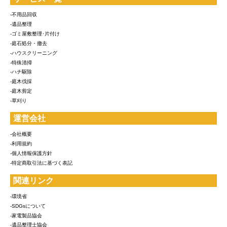
-不用品回収
-遺品整理
-ゴミ屋敷整理･片付け
-庭石処分・撤去
-ハウスクリーニング
-特殊清掃
-ハチ駆除
-庭木伐採
-庭木剪定
-草刈り
運営会社
-会社概要
-利用規約
-個人情報保護方針
-特定商取引法に基づく表記
関連リンク
-環境省
-SDGsについて
-家電製品協会
-遺品整理士協会