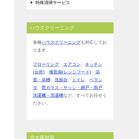
特殊清掃サービス
ハウスクリーニング
各種
ハウスクリーニング
も対応してお
ります。
フローリング
、
エアコン
、
キッチン
(台所)
、
換気扇(レンジフード)
、
浴
室・浴槽
、
洗面台
、
トイレ
、
ベラン
ダ
、
窓ガラス・サッシ・網戸・雨戸
、
洗濯機・洗濯槽
など、すべてお任せく
ださい。
空き家対策