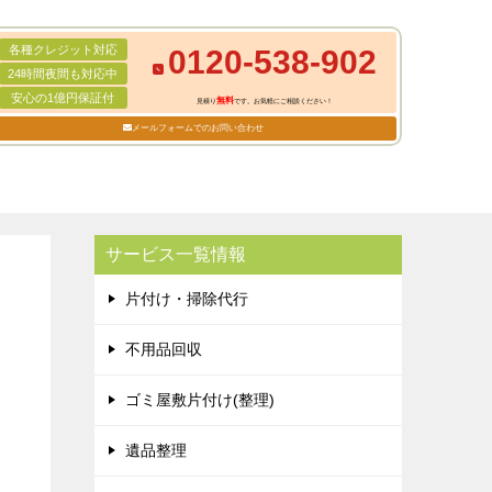
各種クレジット対応
0120-538-902
24時間夜間も対応中
安心の1億円保証付
無料
見積り
です。お気軽にご相談ください！
メールフォームでのお問い合わせ
サービス一覧情報
片付け・掃除代行
不用品回収
ゴミ屋敷片付け(整理)
遺品整理