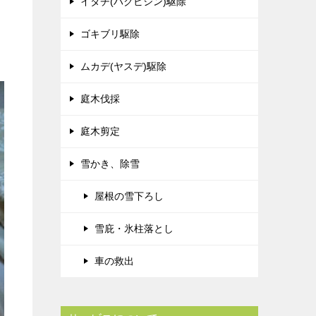
イタチ(ハクビシン)駆除
ゴキブリ駆除
ムカデ(ヤスデ)駆除
庭木伐採
庭木剪定
雪かき、除雪
屋根の雪下ろし
雪庇・氷柱落とし
車の救出