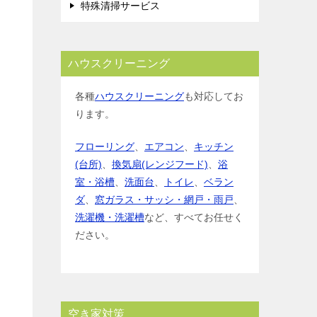
特殊清掃サービス
ハウスクリーニング
各種
ハウスクリーニング
も対応してお
ります。
フローリング
、
エアコン
、
キッチン
(台所)
、
換気扇(レンジフード)
、
浴
室・浴槽
、
洗面台
、
トイレ
、
ベラン
ダ
、
窓ガラス・サッシ・網戸・雨戸
、
洗濯機・洗濯槽
など、すべてお任せく
ださい。
空き家対策