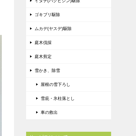
イタチ(ハクビシン)駆除
ゴキブリ駆除
ムカデ(ヤスデ)駆除
庭木伐採
庭木剪定
雪かき、除雪
屋根の雪下ろし
雪庇・氷柱落とし
車の救出