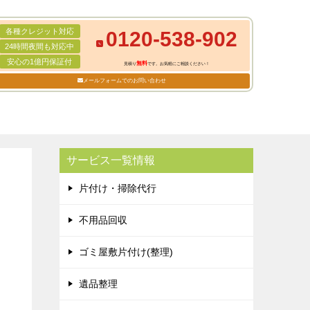
各種クレジット対応
0120-538-902
24時間夜間も対応中
安心の1億円保証付
無料
見積り
です。お気軽にご相談ください！
メールフォームでのお問い合わせ
サービス一覧情報
片付け・掃除代行
不用品回収
ゴミ屋敷片付け(整理)
遺品整理