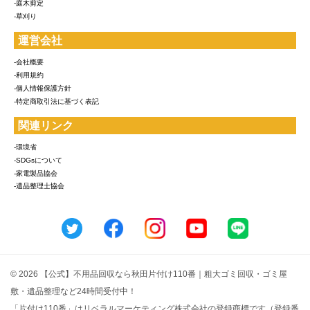
-庭木剪定
-草刈り
運営会社
-会社概要
-利用規約
-個人情報保護方針
-特定商取引法に基づく表記
関連リンク
-環境省
-SDGsについて
-家電製品協会
-遺品整理士協会
© 2026 【公式】不用品回収なら秋田片付け110番｜粗大ゴミ回収・ゴミ屋
敷・遺品整理など24時間受付中！
「片付け110番」はリベラルマーケティング株式会社の登録商標です（登録番