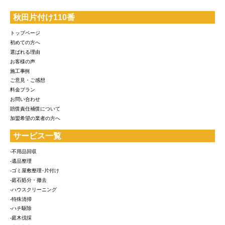
秋田片付け110番
トップページ
初めての方へ
選ばれる理由
お客様の声
施工事例
ご意見・ご感想
料金プラン
お問い合わせ
賠償責任補償について
加盟希望の業者の方へ
サービス一覧
-不用品回収
-遺品整理
-ゴミ屋敷整理･片付け
-庭石処分・撤去
-ハウスクリーニング
-特殊清掃
-ハチ駆除
-庭木伐採