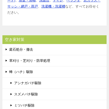
ード)
、
浴室・浴槽
、
洗面台
、
トイレ
、
ベランダ
、
窓ガラス・
サッシ・網戸・雨戸
、
洗濯機・洗濯槽
など、すべてお任せく
ださい。
空き家対策
庭石処分・撤去
草刈り・芝刈り・防草処理
蜂（ハチ）駆除
アシナガバチ駆除
スズメバチ駆除
ミツバチ駆除