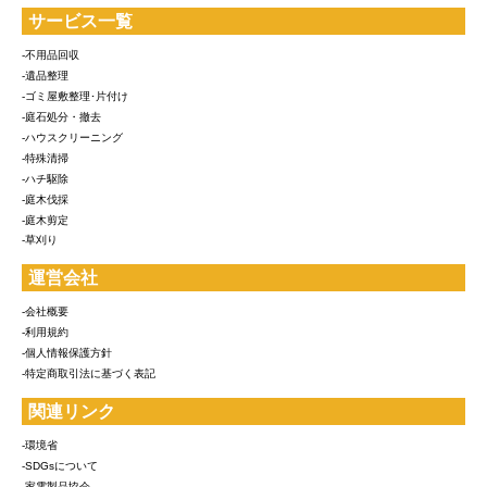
サービス一覧
-不用品回収
-遺品整理
-ゴミ屋敷整理･片付け
-庭石処分・撤去
-ハウスクリーニング
-特殊清掃
-ハチ駆除
-庭木伐採
-庭木剪定
-草刈り
運営会社
-会社概要
-利用規約
-個人情報保護方針
-特定商取引法に基づく表記
関連リンク
-環境省
-SDGsについて
-家電製品協会