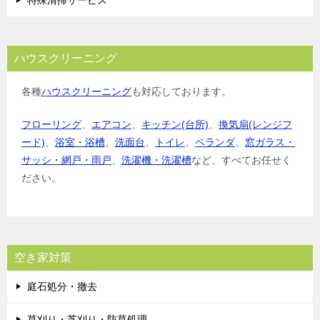
ハウスクリーニング
各種
ハウスクリーニング
も対応しております。
フローリング
、
エアコン
、
キッチン(台所)
、
換気扇(レンジフ
ード)
、
浴室・浴槽
、
洗面台
、
トイレ
、
ベランダ
、
窓ガラス・
サッシ・網戸・雨戸
、
洗濯機・洗濯槽
など、すべてお任せく
ださい。
空き家対策
庭石処分・撤去
草刈り・芝刈り・防草処理