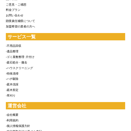
ご意見・ご感想
料金プラン
お問い合わせ
賠償責任補償について
加盟希望の業者の方へ
サービス一覧
-不用品回収
-遺品整理
-ゴミ屋敷整理･片付け
-庭石処分・撤去
-ハウスクリーニング
-特殊清掃
-ハチ駆除
-庭木伐採
-庭木剪定
-草刈り
運営会社
-会社概要
-利用規約
-個人情報保護方針