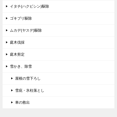
イタチ(ハクビシン)駆除
ゴキブリ駆除
ムカデ(ヤスデ)駆除
庭木伐採
庭木剪定
雪かき、除雪
屋根の雪下ろし
雪庇・氷柱落とし
車の救出