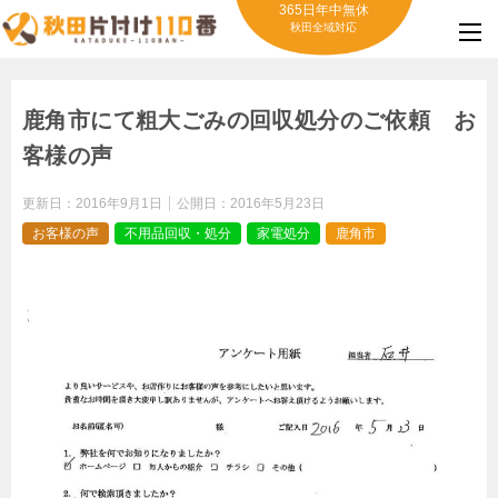
365日年中無休
秋田全域対応
鹿角市にて粗大ごみの回収処分のご依頼 お
客様の声
更新日：
2016年9月1日
公開日：
2016年5月23日
お客様の声
不用品回収・処分
家電処分
鹿角市