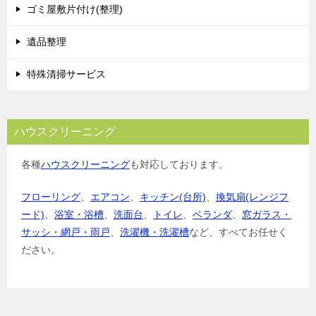
ゴミ屋敷片付け(整理)
ン
遺品整理
特殊清掃サービス
ハウスクリーニング
各種
ハウスクリーニング
も対応しております。
フローリング
、
エアコン
、
キッチン(台所)
、
換気扇(レンジフ
ード)
、
浴室・浴槽
、
洗面台
、
トイレ
、
ベランダ
、
窓ガラス・
サッシ・網戸・雨戸
、
洗濯機・洗濯槽
など、すべてお任せく
ださい。