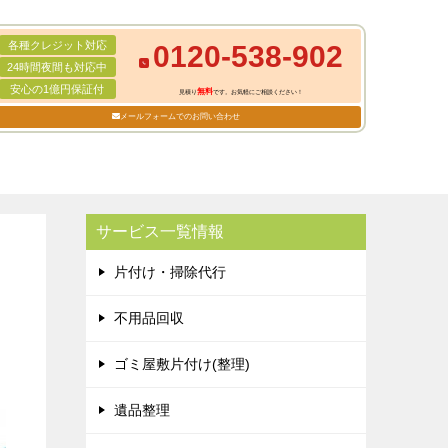
各種クレジット対応
0120-538-902
24時間夜間も対応中
安心の1億円保証付
無料
見積り
です。お気軽にご相談ください！
メールフォームでのお問い合わせ
サービス一覧情報
片付け・掃除代行
不用品回収
ゴミ屋敷片付け(整理)
遺品整理