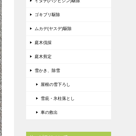
イタチ(ハクビシン)駆除
ゴキブリ駆除
ムカデ(ヤスデ)駆除
庭木伐採
庭木剪定
雪かき、除雪
屋根の雪下ろし
雪庇・氷柱落とし
車の救出