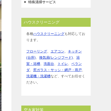
特殊清掃サービス
ハウスクリーニング
各種
ハウスクリーニング
も対応してお
ります。
フローリング
、
エアコン
、
キッチン
(台所)
、
換気扇(レンジフード)
、
浴
室・浴槽
、
洗面台
、
トイレ
、
ベラン
ダ
、
窓ガラス・サッシ・網戸・雨戸
、
洗濯機・洗濯槽
など、すべてお任せく
ださい。
空き家対策