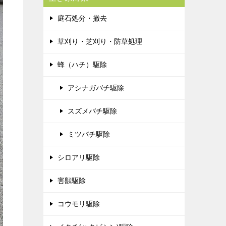
庭石処分・撤去
草刈り・芝刈り・防草処理
蜂（ハチ）駆除
アシナガバチ駆除
スズメバチ駆除
ミツバチ駆除
シロアリ駆除
害獣駆除
コウモリ駆除