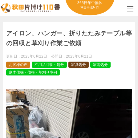
365日年中無休
秋田全域対応
アイロン、ハンガー、折りたたみテーブル等
の回収と草刈り作業ご依頼
更新日：
2023年6月22日
公開日：
2023年6月21日
お客様の声
不用品回収・処分
家具処分
家電処分
庭木伐採・伐根・草刈り事例