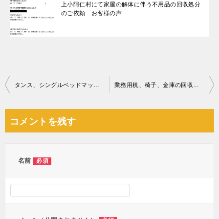
上小阿仁村にて家屋の解体に伴う不用品の回収処分
のご依頼 お客様の声
投
タンス、シングルベッドマットレス、ダブルベッドマットレス等の回収
業務用机、椅子、金庫の回収・処分ご依頼 お客様の声
稿
ナ
コメントを残す
ビ
ゲ
ー
名前
必須
シ
ョ
ン