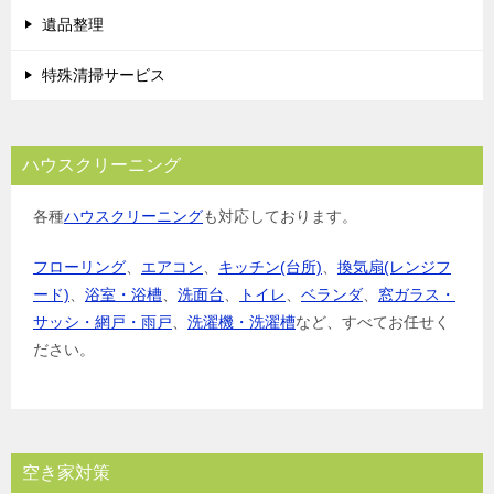
遺品整理
特殊清掃サービス
ハウスクリーニング
各種
ハウスクリーニング
も対応しております。
フローリング
、
エアコン
、
キッチン(台所)
、
換気扇(レンジフ
ード)
、
浴室・浴槽
、
洗面台
、
トイレ
、
ベランダ
、
窓ガラス・
サッシ・網戸・雨戸
、
洗濯機・洗濯槽
など、すべてお任せく
ださい。
空き家対策