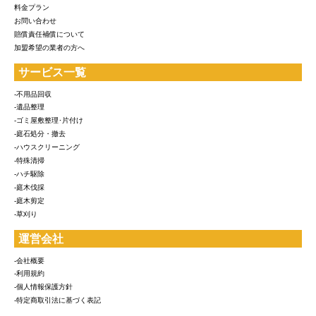
料金プラン
お問い合わせ
賠償責任補償について
加盟希望の業者の方へ
サービス一覧
-不用品回収
-遺品整理
-ゴミ屋敷整理･片付け
-庭石処分・撤去
-ハウスクリーニング
-特殊清掃
-ハチ駆除
-庭木伐採
-庭木剪定
-草刈り
運営会社
-会社概要
-利用規約
-個人情報保護方針
-特定商取引法に基づく表記