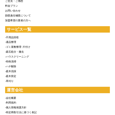
ご意見・ご感想
料金プラン
お問い合わせ
賠償責任補償について
加盟希望の業者の方へ
サービス一覧
-不用品回収
-遺品整理
-ゴミ屋敷整理･片付け
-庭石処分・撤去
-ハウスクリーニング
-特殊清掃
-ハチ駆除
-庭木伐採
-庭木剪定
-草刈り
運営会社
-会社概要
-利用規約
-個人情報保護方針
-特定商取引法に基づく表記