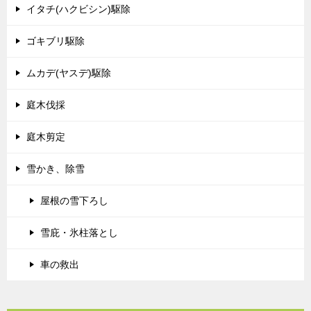
イタチ(ハクビシン)駆除
ゴキブリ駆除
ムカデ(ヤスデ)駆除
庭木伐採
庭木剪定
雪かき、除雪
屋根の雪下ろし
雪庇・氷柱落とし
車の救出