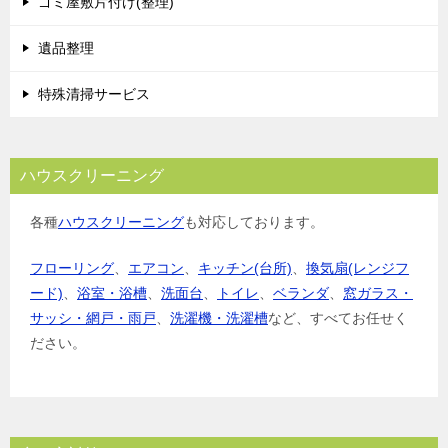
ゴミ屋敷片付け(整理)
遺品整理
特殊清掃サービス
ハウスクリーニング
各種
ハウスクリーニング
も対応しております。
フローリング
、
エアコン
、
キッチン(台所)
、
換気扇(レンジフ
ード)
、
浴室・浴槽
、
洗面台
、
トイレ
、
ベランダ
、
窓ガラス・
サッシ・網戸・雨戸
、
洗濯機・洗濯槽
など、すべてお任せく
ださい。