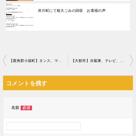
井川町にて粗大ごみの回収 お客様の声
投
【鹿角郡小坂町】タンス、マットレス付きシングルベッド等の回収
【大館市】冷蔵庫、テレビ、洗濯機、こたつ、本棚、学習机等の回収
稿
ナ
コメントを残す
ビ
ゲ
ー
名前
必須
シ
ョ