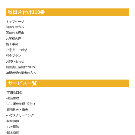
秋田片付け110番
トップページ
初めての方へ
選ばれる理由
お客様の声
施工事例
ご意見・ご感想
料金プラン
お問い合わせ
賠償責任補償について
加盟希望の業者の方へ
サービス一覧
-不用品回収
-遺品整理
-ゴミ屋敷整理･片付け
-庭石処分・撤去
-ハウスクリーニング
-特殊清掃
-ハチ駆除
-庭木伐採