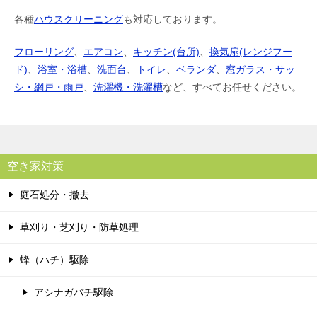
各種
ハウスクリーニング
も対応しております。
フローリング
、
エアコン
、
キッチン(台所)
、
換気扇(レンジフー
ド)
、
浴室・浴槽
、
洗面台
、
トイレ
、
ベランダ
、
窓ガラス・サッ
シ・網戸・雨戸
、
洗濯機・洗濯槽
など、すべてお任せください。
空き家対策
庭石処分・撤去
草刈り・芝刈り・防草処理
蜂（ハチ）駆除
アシナガバチ駆除