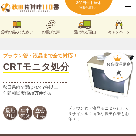
365日年中無休
秋田全域対応
必ずお読みください
お喜びの声
選ばれる理由
キャンペーン
ブラウン管・液晶まで全て対応！
CRTモニタ処分
お客様満足度
点
秋田県内で選ばれて
7年
以上！
年間相談実績
80万件
突破！
ブラウン管・液晶モニタを正しく
最短
年中
立会
リサイクル！面倒な搬出作業もお
即日
無休
不要
任せ！