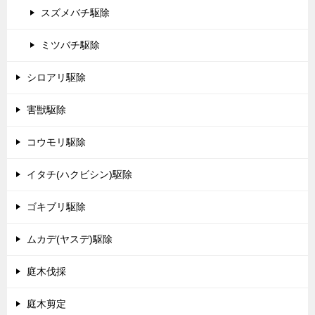
スズメバチ駆除
ミツバチ駆除
シロアリ駆除
害獣駆除
コウモリ駆除
イタチ(ハクビシン)駆除
ゴキブリ駆除
ムカデ(ヤスデ)駆除
庭木伐採
庭木剪定