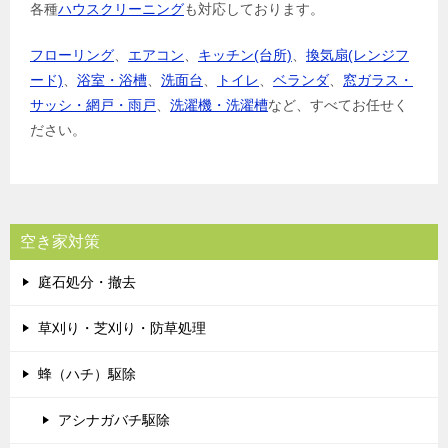
各種
ハウスクリーニング
も対応しております。
フローリング
、
エアコン
、
キッチン(台所)
、
換気扇(レンジフ
ード)
、
浴室・浴槽
、
洗面台
、
トイレ
、
ベランダ
、
窓ガラス・
サッシ・網戸・雨戸
、
洗濯機・洗濯槽
など、すべてお任せく
ださい。
空き家対策
庭石処分・撤去
草刈り・芝刈り・防草処理
蜂（ハチ）駆除
アシナガバチ駆除