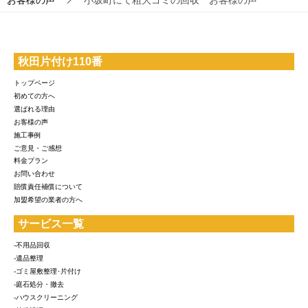
お客様の声
小坂町にて粗大ゴミの回収 お客様の声
秋田片付け110番
トップページ
初めての方へ
選ばれる理由
お客様の声
施工事例
ご意見・ご感想
料金プラン
お問い合わせ
賠償責任補償について
加盟希望の業者の方へ
サービス一覧
-不用品回収
-遺品整理
-ゴミ屋敷整理･片付け
-庭石処分・撤去
-ハウスクリーニング