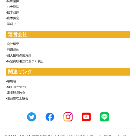
-特殊清掃
-ハチ駆除
-庭木伐採
-庭木剪定
-草刈り
運営会社
-会社概要
-利用規約
-個人情報保護方針
-特定商取引法に基づく表記
関連リンク
-環境省
-SDGsについて
-家電製品協会
-遺品整理士協会