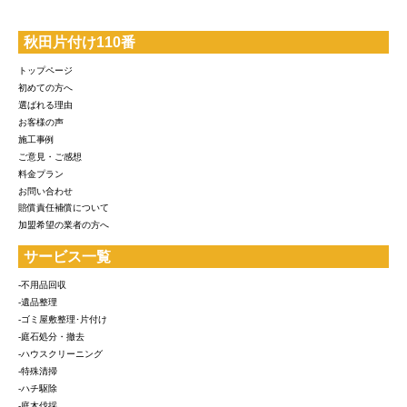
秋田片付け110番
トップページ
初めての方へ
選ばれる理由
お客様の声
施工事例
ご意見・ご感想
料金プラン
お問い合わせ
賠償責任補償について
加盟希望の業者の方へ
サービス一覧
-不用品回収
-遺品整理
-ゴミ屋敷整理･片付け
-庭石処分・撤去
-ハウスクリーニング
-特殊清掃
-ハチ駆除
-庭木伐採