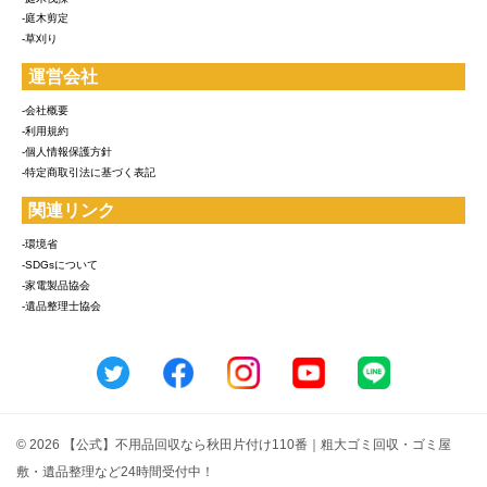
-庭木剪定
-草刈り
運営会社
-会社概要
-利用規約
-個人情報保護方針
-特定商取引法に基づく表記
関連リンク
-環境省
-SDGsについて
-家電製品協会
-遺品整理士協会
© 2026 【公式】不用品回収なら秋田片付け110番｜粗大ゴミ回収・ゴミ屋
敷・遺品整理など24時間受付中！