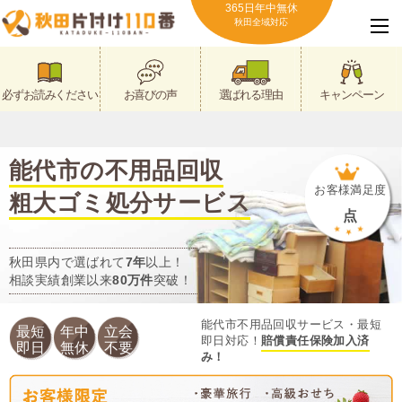
365日年中無休
秋田全域対応
必ずお読みください
お喜びの声
選ばれる理由
キャンペーン
能代市の不用品回収
お客様満足度
粗大ゴミ処分サービス
点
秋田県内で選ばれて
7年
以上！
相談実績創業以来
80万件
突破！
能代市不用品回収サービス・最短
最短
年中
立会
即日対応！
賠償責任保険加入済
即日
無休
不要
み！